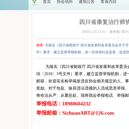
›
首页
›
协会动向
›
通知公告
›
查看内容
四
川
四川省康复治疗师
省
2018-2-23 13:31
|
发布者:
四川
康
复
摘要
: 为落实《四川省财政厅 四川省发展和改革委员会关于
治
件）要求，建立监督举报机制，进一步加强社会监督，促进协会
疗
为落实《四川省财政厅 四川省发展和改革委员
师
综〔2018〕3号
文件
）要求，建立监督举报机制，进
协
邮箱，欢迎实名检举揭发违反协会相关规定的人、事
会
奖励。对于包庇、纵容违法违规的人员或恶意举报、
(
将依法从严、从重惩处。现将我会举报电话、举报邮
四
举报电话：18980604232
川
举报邮箱：SichuanART@126.com
康
协